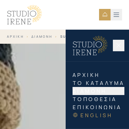
ΑΡΧΙΚΉ
›
ΔΙΑΜΟΝΉ
›
SUPERIOR TRIPLE
ΈΩΣ 3 ΆΤΟΜΑ
ΑΡΧΙΚΉ
ΤΟ ΚΑΤΆΛΥΜΑ
ΔΙΑΜΟΝΉ
ΤΟΠΟΘΕΣΊΑ
ΕΠΙΚΟΙΝΩΝΊΑ
ENGLISH